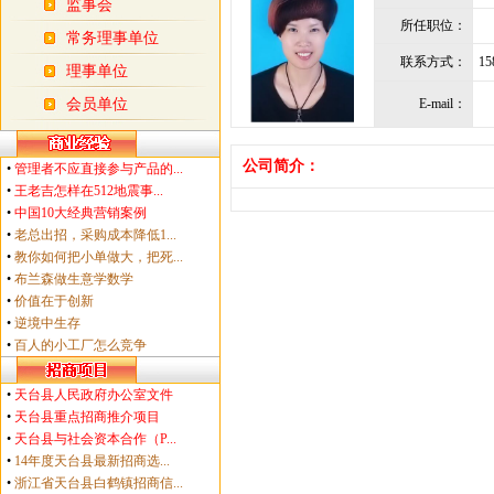
监事会
所任职位：
常务理事单位
联系方式：
15
理事单位
会员单位
E-mail：
公司简介：
•
管理者不应直接参与产品的...
•
王老吉怎样在512地震事...
•
中国10大经典营销案例
•
老总出招，采购成本降低1...
•
教你如何把小单做大，把死...
•
布兰森做生意学数学
•
价值在于创新
•
逆境中生存
•
百人的小工厂怎么竞争
•
天台县人民政府办公室文件
•
天台县重点招商推介项目
•
天台县与社会资本合作（P...
•
14年度天台县最新招商选...
•
浙江省天台县白鹤镇招商信...