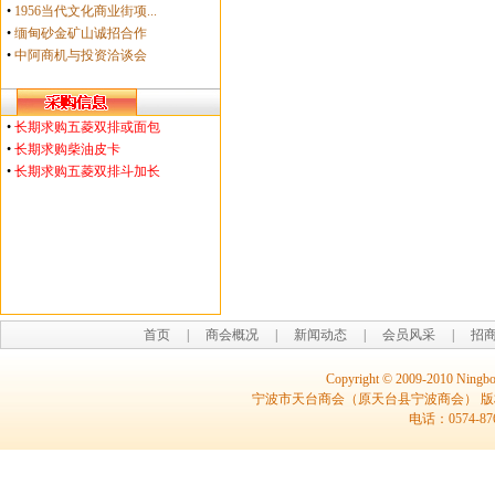
•
1956当代文化商业街项...
•
缅甸砂金矿山诚招合作
•
中阿商机与投资洽谈会
•
长期求购五菱双排或面包
•
长期求购柴油皮卡
•
长期求购五菱双排斗加长
首页
|
商会概况
|
新闻动态
|
会员风采
|
招
Copyright © 2009-2010 Ningbo
宁波市天台商会（原天台县宁波商会） 
电话：0574-8764