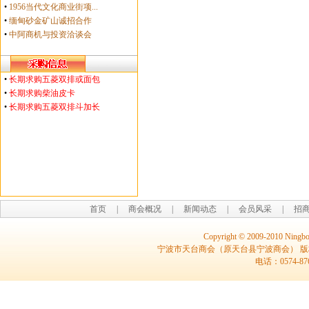
•
1956当代文化商业街项...
•
缅甸砂金矿山诚招合作
•
中阿商机与投资洽谈会
•
长期求购五菱双排或面包
•
长期求购柴油皮卡
•
长期求购五菱双排斗加长
首页
|
商会概况
|
新闻动态
|
会员风采
|
招
Copyright © 2009-2010 Ningbo
宁波市天台商会（原天台县宁波商会） 
电话：0574-8764