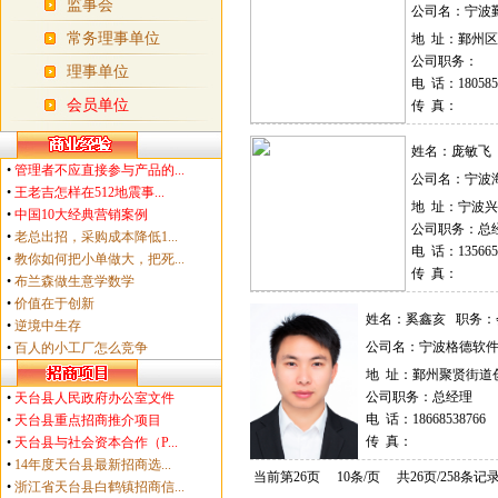
监事会
公司名：宁波
常务理事单位
地 址：鄞州
公司职务：
理事单位
电 话：180585
会员单位
传 真：
姓名：庞敏飞
•
管理者不应直接参与产品的...
公司名：宁波
•
王老吉怎样在512地震事...
地 址：宁波兴
•
中国10大经典营销案例
公司职务：总
•
老总出招，采购成本降低1...
电 话：135665
•
教你如何把小单做大，把死...
传 真：
•
布兰森做生意学数学
•
价值在于创新
姓名：奚鑫亥 职务：
•
逆境中生存
公司名：宁波格德软
•
百人的小工厂怎么竞争
地 址：鄞州聚贤街道创
公司职务：总经理
•
天台县人民政府办公室文件
电 话：18668538766
•
天台县重点招商推介项目
传 真：
•
天台县与社会资本合作（P...
•
14年度天台县最新招商选...
当前第26页 10条/页 共26页/258条记
•
浙江省天台县白鹤镇招商信...