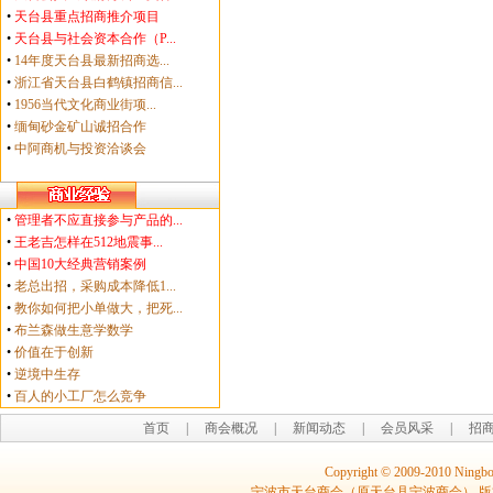
•
天台县重点招商推介项目
•
天台县与社会资本合作（P...
•
14年度天台县最新招商选...
•
浙江省天台县白鹤镇招商信...
•
1956当代文化商业街项...
•
缅甸砂金矿山诚招合作
•
中阿商机与投资洽谈会
•
管理者不应直接参与产品的...
•
王老吉怎样在512地震事...
•
中国10大经典营销案例
•
老总出招，采购成本降低1...
•
教你如何把小单做大，把死...
•
布兰森做生意学数学
•
价值在于创新
•
逆境中生存
•
百人的小工厂怎么竞争
首页
|
商会概况
|
新闻动态
|
会员风采
|
招
Copyright © 2009-2010 Ningbo
宁波市天台商会（原天台县宁波商会） 